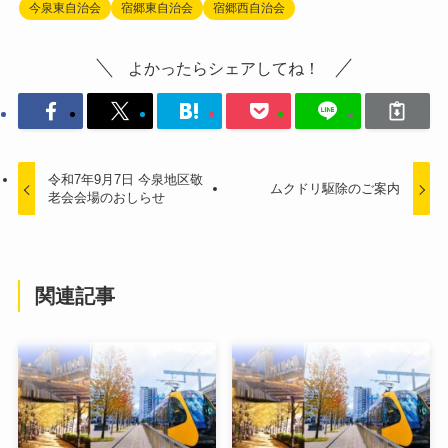
今泉東自治会
宿郷東自治会
宿郷西自治会
よかったらシェアしてね！
令和7年9月7日 今泉地区敬
ムクドリ駆除のご案内
老会会場のおしらせ
関連記事