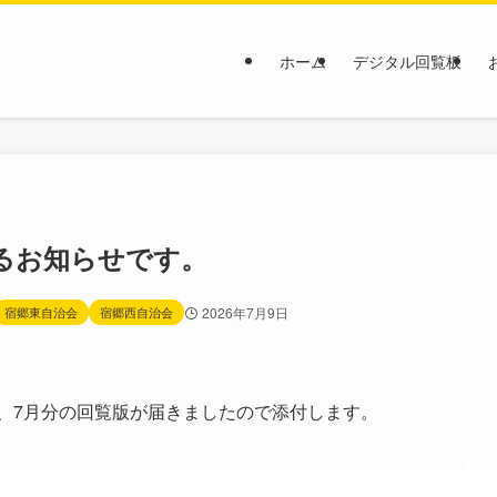
ホーム
デジタル回覧板
るお知らせです。
宿郷東自治会
宿郷西自治会
2026年7月9日
、7月分の回覧版が届きましたので添付します。