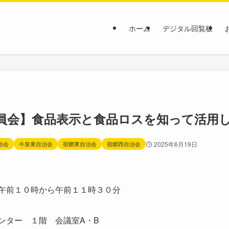
ホーム
デジタル回覧板
員会】食品表示と食品ロスを知って活用
治会
今泉東自治会
宿郷東自治会
宿郷西自治会
2025年6月19日
午前１０時から午前１１時３０分
ター １階 会議室A・B