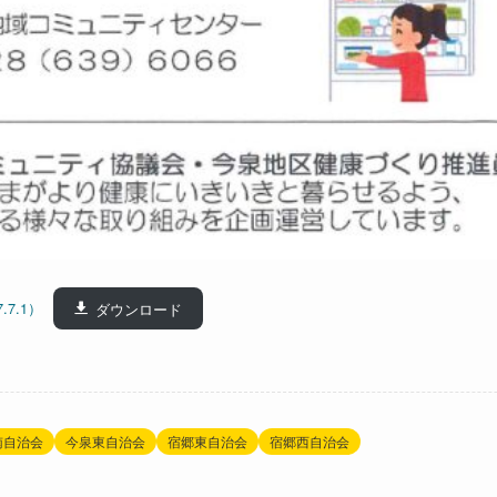
7.1）
ダウンロード
南自治会
今泉東自治会
宿郷東自治会
宿郷西自治会